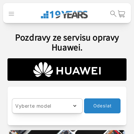
Přejít k
obsahu
Košík
Pozdravy ze servisu opravy
Huawei.
Vyberte model
Odeslat