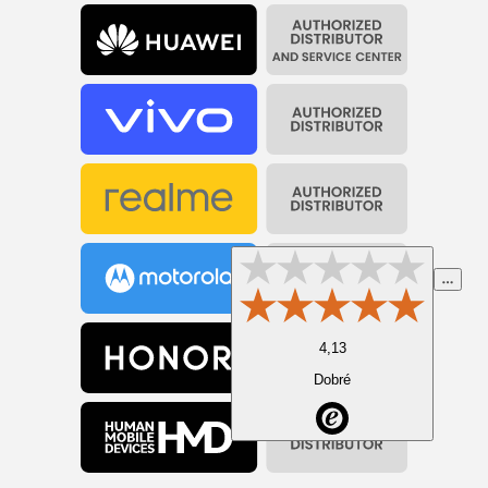
4,13
Dobré